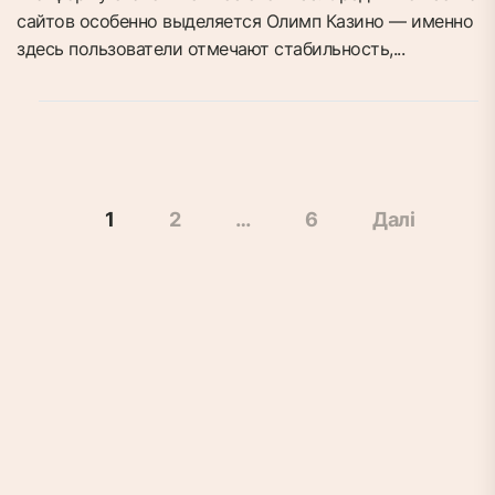
сайтов особенно выделяется Олимп Казино — именно
здесь пользователи отмечают стабильность,...
Навігація
1
2
…
6
Далі
записів