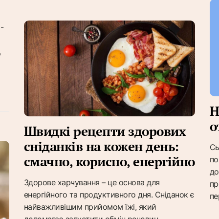
-
,
Н
о
Швидкі рецепти здорових
сніданків на кожен день:
Сь
смачно, корисно, енергійно
по
до
Здорове харчування – це основа для
пр
енергійного та продуктивного дня. Сніданок є
пе
найважливішим прийомом їжі, який
допомагає запустити обмін речовин,