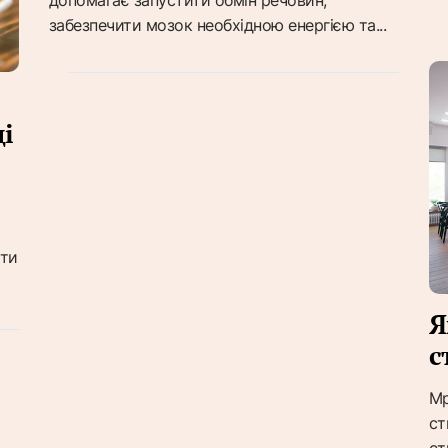
забезпечити мозок необхідною енергією та...
і
ути
Я
с
Мр
ст
ст