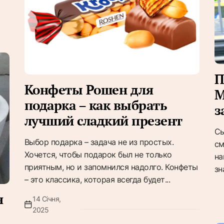
П
Конфеты Рошен для
M
подарка – как выбрать
з
лучший сладкий презент
Сь
Выбор подарка – задача не из простых.
см
Хочется, чтобы подарок был не только
на
приятным, но и запомнился надолго. Конфеты
зн
– это классика, которая всегда будет...
я
14 Січня,
2025