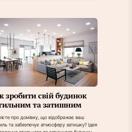
к зробити свій будинок
тильним та затишним
ієте про домівку, що відображає ваш
иль та забезпечує атмосферу затишку? Ідея
ворення стильного та затишного будинку