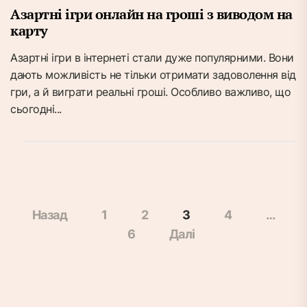
Азартні ігри онлайн на гроші з виводом на
карту
Азартні ігри в інтернеті стали дуже популярними. Вони
дають можливість не тільки отримати задоволення від
гри, а й виграти реальні гроші. Особливо важливо, що
сьогодні...
Навігація
Назад
1
2
3
4
…
записів
6
Далі