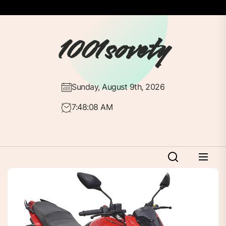
Перейти
до
вмісту
1001sovety
Sunday, August 9th, 2026
7:48:09 AM