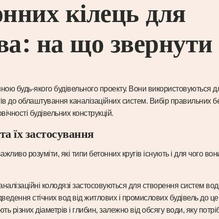
онних кілець для
ва: на що звернути
иною будь-якого будівельного проекту. Вони використовуються дл
ів до облаштування каналізаційних систем. Вибір правильних б
овічності будівельних конструкцій.
та їх застосування
жливо розуміти, які типи бетонних кругів існують і для чого вон
аналізаційні колодязі застосовуються для створення систем водо
ведення стічних вод від житлових і промислових будівель до ц
ють різних діаметрів і глибин, залежно від обсягу води, яку потр