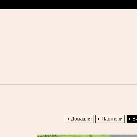
Перейти
до
вмісту
Домашня
Партнери
Ви