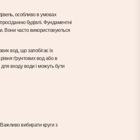
івель, особливо в умовах
 просіданню будівлі. Фундаментні
нти. Вони часто використовуються
вих вод, що запобігає їх
рівня ґрунтових вод або в
для входу води і можуть бути
. Важливо вибирати круги з