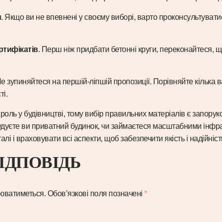
и
. Якщо ви не впевнені у своєму виборі, варто проконсультуват
ртифікатів
. Перш ніж придбати бетонні круги, переконайтеся, щ
Не зупиняйтеся на першій-ліпшій пропозиції. Порівняйте кілька 
ті.
 роль у будівництві, тому вибір правильних матеріалів є запорук
 будуєте ви приватний будинок, чи займаєтеся масштабними інф
алі і враховувати всі аспекти, щоб забезпечити якість і надійніст
ІДПОВІДЬ
юватиметься.
Обов’язкові поля позначені
*