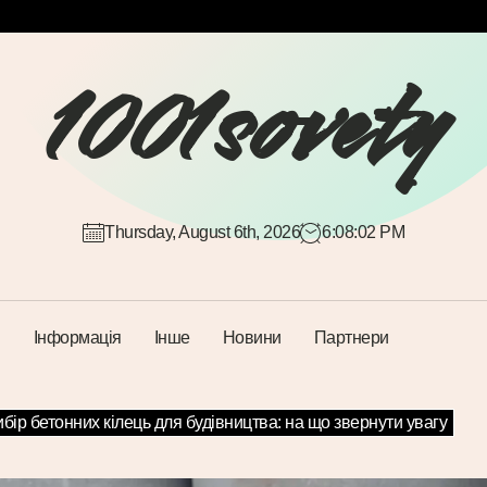
1001sovety
Thursday, August 6th, 2026
6:08:03 PM
Інформація
Інше
Новини
Партнери
бір бетонних кілець для будівництва: на що звернути увагу