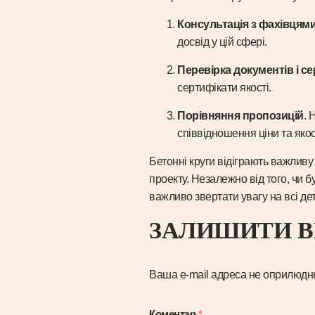
Консультація з фахівцям
досвід у цій сфері.
Перевірка документів і се
сертифікати якості.
Порівняння пропозицій
. 
співвідношення ціни та якос
Бетонні круги відіграють важливу
проекту. Незалежно від того, чи
важливо звертати увагу на всі дет
ЗАЛИШИТИ В
Ваша e-mail адреса не оприлюдн
Коментар
*