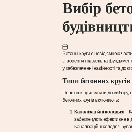
Вибір бет
будівницт
Бетонні круги є невід’ємною част
створення підвалів та фундамент
у забезпеченні надійності та довг
Типи бетонних кругів 
Перш ніж приступити до вибору, ва
бетонних кругів включають:
Каналізаційні колодязі
– К
забезпечують ефективне від
Каналізаційні колодязі бува