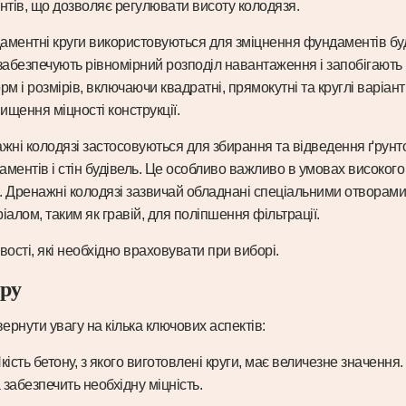
ентів, що дозволяє регулювати висоту колодязя.
аментні круги використовуються для зміцнення фундаментів буд
 забезпечують рівномірний розподіл навантаження і запобігають
рм і розмірів, включаючи квадратні, прямокутні та круглі варіа
ищення міцності конструкції.
жні колодязі застосовуються для збирання та відведення ґрунто
ентів і стін будівель. Це особливо важливо в умовах високого 
. Дренажні колодязі зазвичай обладнані спеціальними отворами 
алом, таким як гравій, для поліпшення фільтрації.
вості, які необхідно враховувати при виборі.
ору
вернути увагу на кілька ключових аспектів:
Якість бетону, з якого виготовлені круги, має величезне значення
забезпечить необхідну міцність.