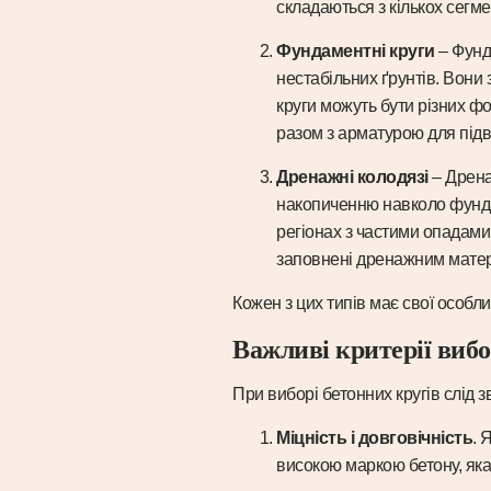
складаються з кількох сегм
Фундаментні круги
– Фунд
нестабільних ґрунтів. Вони
круги можуть бути різних фо
разом з арматурою для підв
Дренажні колодязі
– Дрена
накопиченню навколо фундам
регіонах з частими опадами
заповнені дренажним матері
Кожен з цих типів має свої особли
Важливі критерії виб
При виборі бетонних кругів слід з
Міцність і довговічність
. 
високою маркою бетону, яка 