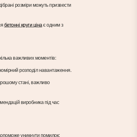
дібрані розміри можуть призвести
ня
бетонні круги ціна
є одним з
кілька важливих моментів:
івномірний розподіл навантаження.
хорошому стані, важливо
омендацій виробника під час
 допоможе уникнути помилок: