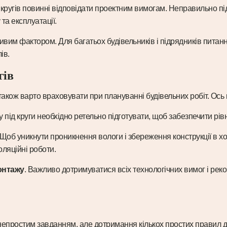
и кругів повинні відповідати проектним вимогам. Неправильно пі
та експлуатації.
ливим фактором. Для багатьох будівельників і підрядників питан
ів.
гів
акож варто враховувати при плануванні будівельних робіт. Ось 
у під круги необхідно ретельно підготувати, щоб забезпечити р
 Щоб уникнути проникнення вологи і збереження конструкції в 
оляційні роботи.
онтажу
. Важливо дотримуватися всіх технологічних вимог і рек
 непростим завданням, але дотримання кількох простих правил